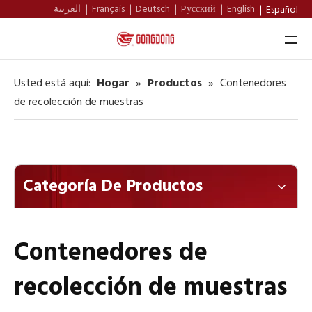
العربية
Français
Deutsch
Pусский
English
Español
Usted está aquí:
Hogar
»
Productos
»
Contenedores
Hogar
de recolección de muestras
Productos
Sobre Nosotros
Categoría De Productos
Apoyo
Noticias
Contenedores de
Contacto
recolección de muestras