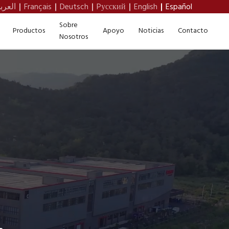
العرب
Français
Deutsch
Pусский
English
Español
Sobre
Productos
Apoyo
Noticias
Contacto
Nosotros