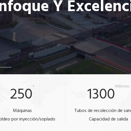
nfoque Y Excelenc
250
+
1300
Millones
Máquinas
Tubos de recolección de san
ldeo por inyección/soplado
Capacidad de salida