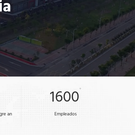
ia
1600
+
gre anual
Empleados