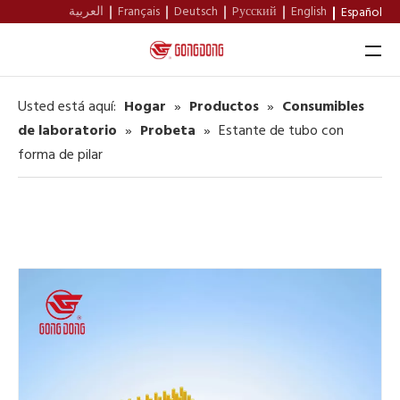
العربية
Français
Deutsch
Pусский
English
Español
Usted está aquí:
Hogar
»
Productos
»
Consumibles
Hogar
de laboratorio
»
Probeta
»
Estante de tubo con
forma de pilar
Productos
Sobre Nosotros
Apoyo
Noticias
Contacto