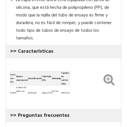
La capa inferior única está equipada con junta de
silicona, que está hecha de polipropileno (PP), de
modo que la rejilla del tubo de ensayo es firme y
duradera, no es fácil de romper, y puede contener
todo tipo de tubos de ensayo de todos los
tamaños.
>> Características
Tamaño
Artíc
Buena
Cantidad
de
ulo
Especificación
Embalaje
descripción
(PC)
cartón
No.
(CM)
Estante de
tubo con
1pc*54
H1004
φ5*16 mm
54pcs/CTN
48*32*32
forma de
bolsas
pilar
Estante de
tubo con
1pc*51
H1005
φ5*10 mm
51pcs/CTN
48*32*32
forma de
bolsas
pilar
>> Preguntas frecuentes