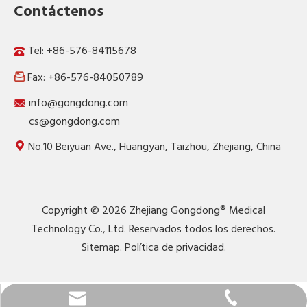
Contáctenos
Tel: +86-576-84115678
Fax: +86-576-84050789

info@gongdong.com
cs@gongdong.com
No.10 Beiyuan Ave., Huangyan, Taizhou, Zhejiang, China
Copyright ©
2026
Zhejiang Gongdong® Medical
Technology Co., Ltd. Reservados todos los derechos.
Sitemap
.
Política de privacidad
.
info@gongdong.com
+86-576-84115678